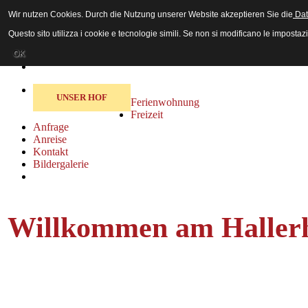
Wir nutzen Cookies. Durch die Nutzung unserer Website akzeptieren Sie die
Dat
Gästebuch
Impressum
Questo sito utilizza i cookie e tecnologie simili. Se non si modificano le impostazi
Datenschutz
Sitemap
OK
UNSER HOF
Ferienwohnung
Freizeit
Anfrage
Anreise
Kontakt
Bildergalerie
Willkommen am Hallerh